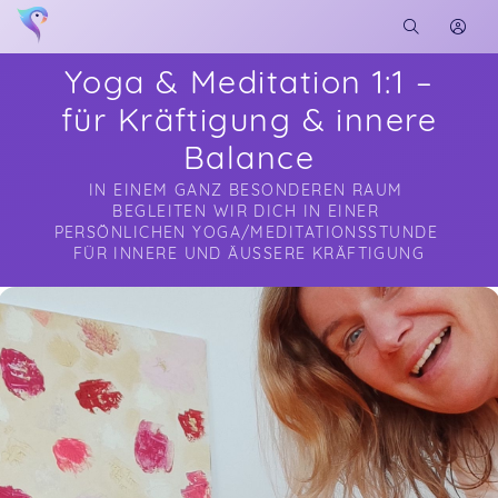
Yoga & Meditation 1:1 –
für Kräftigung & innere
Balance
IN EINEM GANZ BESONDEREN RAUM 
BEGLEITEN WIR DICH IN EINER 
PERSÖNLICHEN YOGA/MEDITATIONSSTUNDE 
FÜR INNERE UND ÄUSSERE KRÄFTIGUNG
Soon you will learn more about me here...