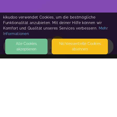
kikudoo verwendet Cookies, um die bestmögliche
Funktionalität anzubieten. Mit deiner Hilfe können wir
Komfort und Qualität unseres Services verbessern.
Mehr
Informationen
Alle Cookies
Nicht­essentielle Cookies
akzeptieren
ablehnen
EVENTS
KONTAKT
Ulrike Kredel | Fokus auf dich und deine Vision |
deine Freude
KREFELDER STRASSE 52
40549 DÜSSELDORF
SEITEN
WEITERFÜHRENDE LINKS