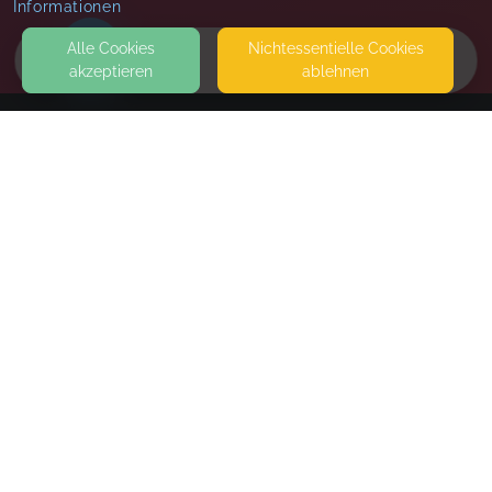
Informationen
Alle Cookies
Nicht­essentielle Cookies
akzeptieren
ablehnen
HOME
KONTAKT
unicatum
WANNGASSE 22
73614 SCHORNDORF
SEITEN
WEITERFÜHRENDE LINKS
FAQ
Blog
Imprint
Withdrawal form
terms and conditions from kikudoo
Privacy policy of kikudoo