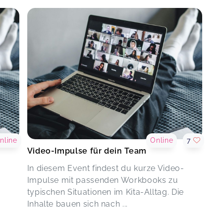
Hallo Uschi, deine Video-Impulse
ar 11
sowie deine Reels sind so
überzeugend und praxisnah.Vielen
Dank und weiter so.Grüße Bettina
Video-Impulse für dein Team
Bettina,
Dec 21
nline
Online
7
Video-Impulse für dein Team
In diesem Event findest du kurze Video-
Impulse mit passenden Workbooks zu
typischen Situationen im Kita-Alltag. Die
Inhalte bauen sich nach ...