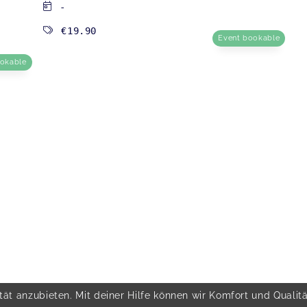
-
€19.90
Event bookable
ookable
ät anzubieten. Mit deiner Hilfe können wir Komfort und Qualit