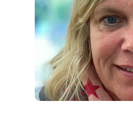
wollte eigentlich das für Sie im
Instagram schreiben. Vielen Dank
Live Webinar
fatemeh,
M
Dankeschön, für die interessante
intensive Zeit. Liebe Grüße Ramona
Staffl
Live Webinar
Staffl,
M
Vielen herzlichen Dank für die
Impulse gestern. Ich finde deine
Beiträge auch auf Instagram sehr
Wertvoll!
Live Webinar
Nadine,
M
Es war wirklich sehr interessant. Hat