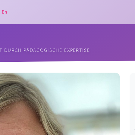
|
En
T DURCH PÄDAGOGISCHE EXPERTISE
.
Vielen Dank, es war toll!!!
Live Webinar
Manuela,
Mar 11
Vielen herzlichen Dank Dir für das
Webinar. Es hatte sehr wertvolle
Inhalte und war sehr hilfreich für
mich. Sich dessen bewusst zu