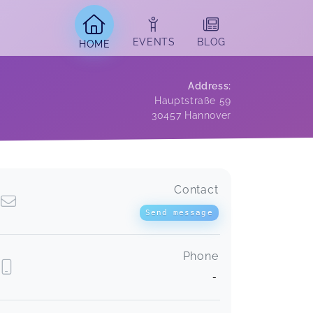
EVENTS
BLOG
HOME
Address
:
Hauptstraße 59
30457
Hannover
Contact
Hallo Uschi, mir hat es sehr gut
gefallen und ich kann für mich sehr
Send message
viel mitnehmen . Ich freue mich schon
auf die Vorbereitung der nächsten
Teambesprechung. Herzliche Grüße
Phone
und nochmals vielen lieben Dank,
-
Andrea. 🤗
Video-Impulse für dein Team
Andrea,
Aug 07