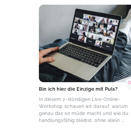
mir gut gefallen.
Live Webinar
Petra,
M
O
Bin ich hier die Einzige mit Puls?
In diesem 2-stündigen Live-Online-
Workshop schauen wir darauf, warum
genau das so müde macht und wie du
handlungsfähig bleibst, ohne allein ...