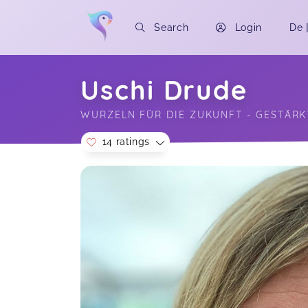
Search
Login
De
Uschi Drude
WURZELN FÜR DIE ZUKUNFT - GESTÄRK
14 ratings
Soon you will learn more about me here..
Sehr geehrte Frau Uschi Deude,
vielen lieben Dank für die Seminare
Die pädagogische Methode, die du
dir erzählt hast, finde ich sehr Profi
und interessant. Es wäre gut, wenn
Sie ein PDF auch zu uns über das
Erklärung schicken um ich zum
Beispiel als ein Ausländer sicher sein,
dass ich alle richtig verstanden. Ich