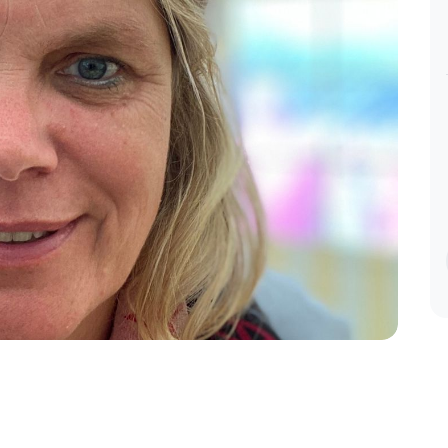
werden, wie man auch reagieren kann
- das ist jetzt meine persönliche
Aufgabe 🤗 Liebe Grüße Diana
ar 16
Live Webinar
Diana,
Mar 11
Es war eine mega intensive Stunde,
die sehr gut getan hat. Tausend Dank
dafür!
ar 11
Live Webinar
Annett,
Mar 11
Video-Impulse für dein Team
Judith,
Dec 22
ar 11
Tolle Beiträge... ich liebe es
Video-Impulse für dein Team
Silke,
Dec 21