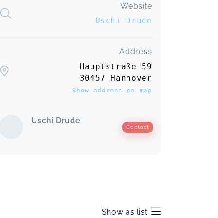
Website
Uschi Drude
Liebe Uschi, mir hat der Input gestern
mit dir sehr gut gefallen. Es war
gewinnbringend, dass die
Address
Teilnehmendenanzahl so gering
gewählt wurde. Dadurch konnte ein
Hauptstraße 59
echter Austausch stattfinden. Ich
30457 Hannover
konnte für meine praktische Arbeit
Show address on map
gute Anregungen mitnehmen und
gehe noch gestärkter und mit einem
gewachsenen Methodenkoffer in
Uschi Drude
meine Praxis. Gerne wieder! Mit dir!
Contact
Ganz herzliche Grüße sendet dir
Steffi Fandrich - Fach- und
Praxisberatung der Kreisdiakonischen
Kita gGmbH
Video-Impulse für dein Team
Steffi,
Aug 07
Show as list