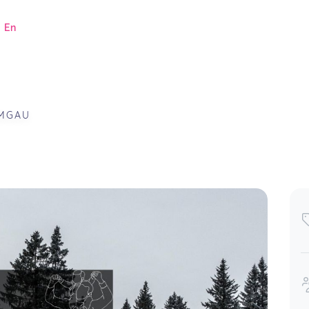
|
En
EMGAU
.