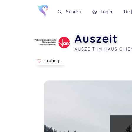
Search
Login
De
Auszeit
AUSZEIT IM HAUS CHI
1 ratings
Soon you will learn more about me here..