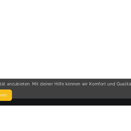
ät anzubieten. Mit deiner Hilfe können wir Komfort und Qualit
hnen
SEITEN
© 
WEITERFÜHRENDE LINKS