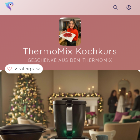
ThermoMix Kochkurs
GESCHENKE AUS DEM THERMOMIX
2 ratings
Soon you will learn more about me here...
Danke für das leckere Kocherlebnis!
Sabine,
Dec 02
Danke für den schönen Abend. Danke für die
Herzlichkkeit und natürlich vielen informativen
Tipps. Liebe Grüße, Kathrin Zeitler
Kathrin,
Nov 30