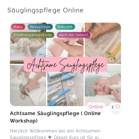
Säuglingspflege Online
Baby
Babypflege
Babyzeit
Erziehungsbegleitung
nach der Geburt
Online
1
Achtsame Säuglingspflege ( Online
Workshop)
Herzlich Willkommen bei der Achtsamen
Säuglingspflege 💗 Dieser Kurs ist fûr al...