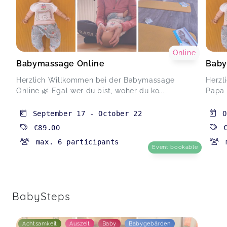
Online
Babymassage Online
Baby
Herzlich Willkommen bei der Babymassage
Herzl
Online 🌿 Egal wer du bist, woher du ko...
Papa 
September 17
-
October 22
O
€89.00
max. 6 participants
Event bookable
BabySteps
Achtsamkeit
Auszeit
Baby
Babygebärden