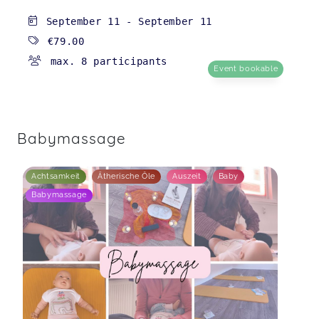
September 11
-
September 11
€79.00
max. 8 participants
Event bookable
Babymassage
Achtsamkeit
Ätherische Öle
Auszeit
Baby
Babymassage