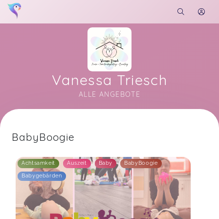
Vanessa Triesch
ALLE ANGEBOTE
Soon you will learn more about me here...
BabyBoogie
Achtsamkeit
Auszeit
Baby
BabyBoogie
Babygebärden