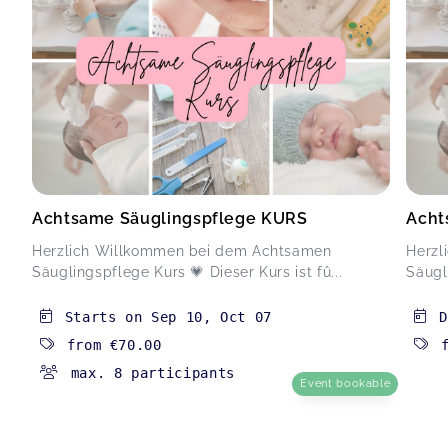
Achtsame Säuglingspflege KURS
Acht
Herzlich Willkommen bei dem Achtsamen
Herzl
Säuglingspflege Kurs 💗 Dieser Kurs ist fû...
Säugli
Starts on
Sep 10
,
Oct 07
D
from
€70.00
max. 8 participants
Event bookable