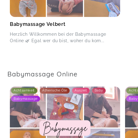
Babymassage Velbert
Herzlich Willkommen bei der Babymassage
Online 🌿 Egal wer du bist, woher du kom...
Babymassage Online
Achtsamkeit
Ätherische Öle
Auszeit
Baby
Acht
Babymassage
Baby