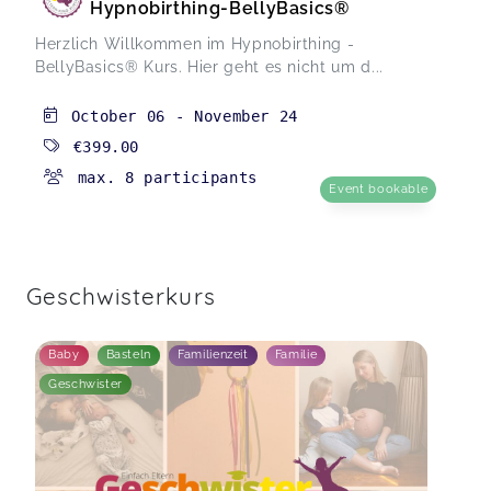
Hypnobirthing-BellyBasics®
Herzlich Willkommen im Hypnobirthing -
BellyBasics® Kurs. Hier geht es nicht um d...
October 06
-
November 24
€399.00
max. 8 participants
Event bookable
Geschwisterkurs
Baby
Basteln
Familienzeit
Familie
Geschwister