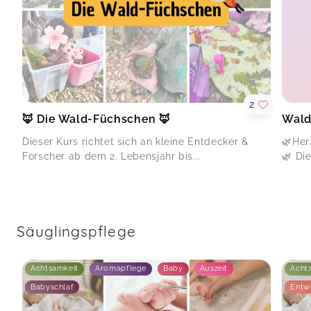
2
🦊 Die Wald-Füchschen 🦊
Wald
Dieser Kurs richtet sich an kleine Entdecker &
🌿Her
Forscher ab dem 2. Lebensjahr bis...
🌿 Die
Säuglingspflege
Achtsamkeit
Aromapflege
Baby
Auszeit
Acht
Babyschlaf
Entw