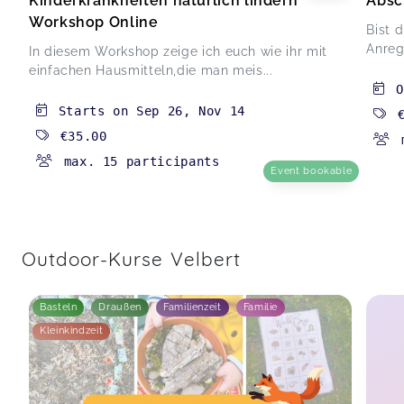
Kinderkrankheiten natürlich lindern
Absc
Workshop Online
Bist 
Anreg
In diesem Workshop zeige ich euch wie ihr mit
einfachen Hausmitteln,die man meis...
O
Starts on
Sep 26
,
Nov 14
€35.00
max. 15 participants
Event bookable
Outdoor-Kurse Velbert
Basteln
Draußen
Familienzeit
Familie
Kleinkindzeit