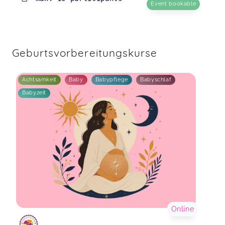
Event bookable
Geburtsvorbereitungskurse
Achtsamkeit
Baby
Babypflege
Babyschlaf
Babyzeit
Online