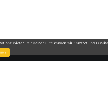
ät anzubieten. Mit deiner Hilfe können wir Komfort und Qualit
hnen
SEITEN
© 
WEITERFÜHRENDE LINKS
FAQ
Blog
Imprint
Withdrawal form
terms and conditions from provider