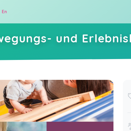
|
En
wegungs- und Erlebnis
.