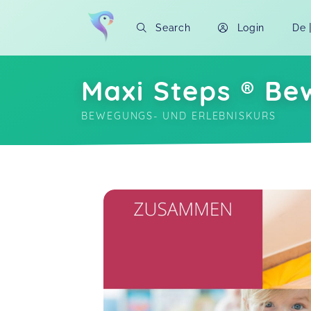
Search
Login
De
Maxi Steps ® Be
BEWEGUNGS- UND ERLEBNISKURS
Soon you will learn more about me here..