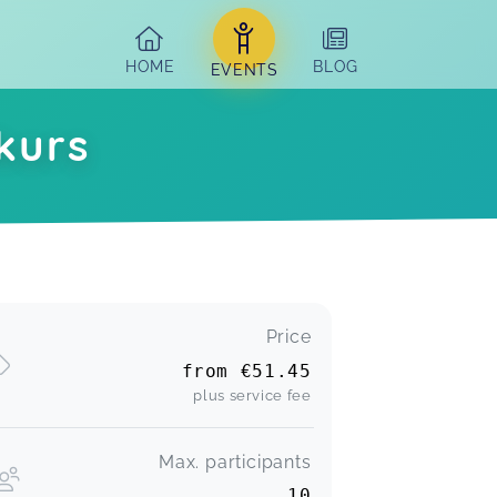
HOME
BLOG
EVENTS
kurs
Price
from
€51.45
plus service fee
Max. participants
10