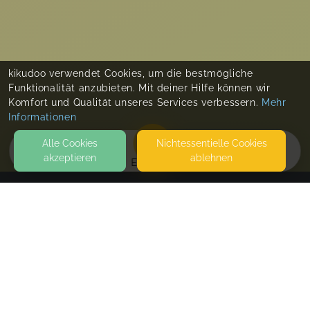
kikudoo verwendet Cookies, um die bestmögliche
Funktionalität anzubieten. Mit deiner Hilfe können wir
Komfort und Qualität unseres Services verbessern.
Mehr
Informationen
Alle Cookies
Nicht­essentielle Cookies
akzeptieren
ablehnen
EVENTS
KONTAKT
Verena Wenig
UNTERNAGLBACH 27
94259 KIRCHBERG IM WALD
SEITEN
WEITERFÜHRENDE LINKS