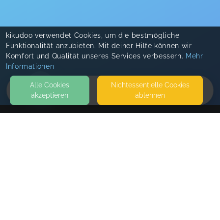
kikudoo verwendet Cookies, um die bestmögliche
Funktionalität anzubieten. Mit deiner Hilfe können wir
Komfort und Qualität unseres Services verbessern.
Mehr
Informationen
Alle Cookies
Nicht­essentielle Cookies
akzeptieren
ablehnen
HOME
KONTAKT
Villa Herzbunt
DEICHSTRASSE 46
27809 LEMWERDER
SEITEN
WEITERFÜHRENDE LINKS