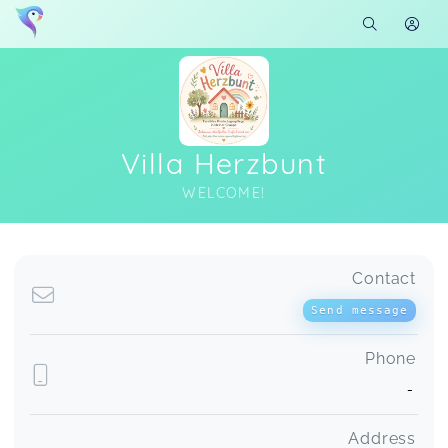
Villa Herzbunt
WELCOME!
Soon you will learn more about me here...
Contact
Send message
Phone
-
Address