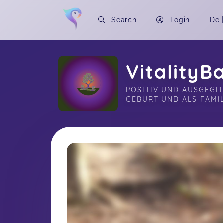
Search
Login
De
Vitality
POSITIV UND AUSGEGL
GEBURT UND ALS FAMIL
Soon you will learn more about me here..