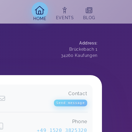
EVENTS
BLOG
HOME
Address
:
Brückebach 1
34260
Kaufungen
Contact
Send message
Phone
+49 1520 3825320