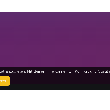
ät anzubieten. Mit deiner Hilfe können wir Komfort und Qualit
hnen
SEITEN
© 
WEITERFÜHRENDE LINKS