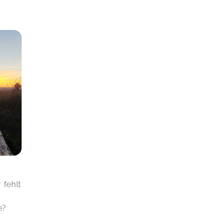
 fehlt
e?