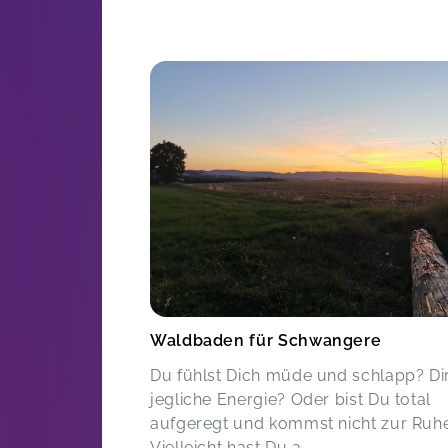
Waldbaden für Schwangere
Du fühlst Dich müde und schlapp? Dir
jegliche Energie? Oder bist Du total
aufgeregt und kommst nicht zur Ruh
Vielleicht hast Du a...