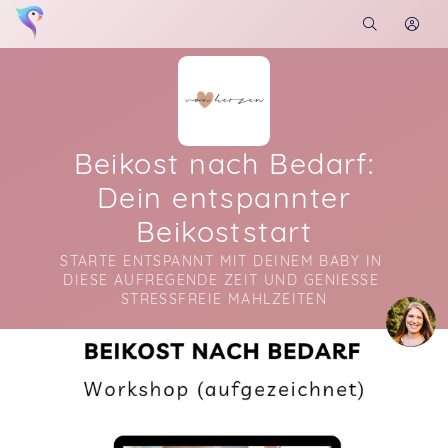
Beikost nach Bedarf:
Dein entspannter
Beikoststart
STARTE ENTSPANNT MIT DEINEM BABY IN 
DIESE AUFREGENDE ZEIT UND GENIESSE S
TRESSFREIE MAHLZEITEN
Soon you will learn more about me here...