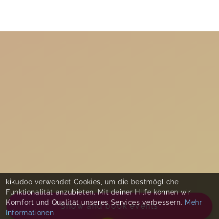
kikudoo verwendet Cookies, um die bestmögliche
Funktionalität anzubieten. Mit deiner Hilfe können wir
Komfort und Qualität unseres Services verbessern.
Mehr
Show and book events
Informationen