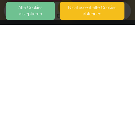
Alle Cookies
Nicht­essentielle Cookies
akzeptieren
ablehnen
EVENTS
KONTAKT
Von Herzen Familienbegleitung Katharina Reik
LERCHENBERGER STRASSE 4
73035 GÖPPINGEN
SEITEN
Workshop: Beikost nach Bedarf
WEITERFÜHRENDE LINKS
On Demand
- immediately available
Du kannst direkt in deinem Tempo starten.
FAQ
Blog
Imprint
Book
Withdrawal form
terms and conditions from kikudoo
Privacy policy of kikudoo
Disclaimer