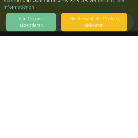
Komfort und Qualität unseres Services verbessern.
Mehr
Informationen
Alle Cookies
Nicht­essentielle Cookies
akzeptieren
ablehnen
EVENTS
KONTAKT
Wickelküken
UNTERE HAUPTSTRASSE 55
67363 LUSTADT
SEITEN
WEITERFÜHRENDE LINKS
FAQ
Blog
Imprint
Withdrawal form
terms and conditions from kikudoo