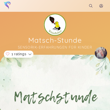
Matsch-Stunde
SENSORIK-ERFAHRUNGEN FÜR KINDER
1 ratings
Soon you will learn more about me here...
Yunis hat es sehr viel Spaß gemacht. Vielen Dank
Sandra für deine Mühe und die tolle
Matschstunde.
Marina,
Aug 02