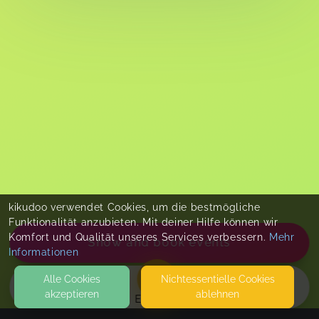
kikudoo verwendet Cookies, um die bestmögliche
Funktionalität anzubieten. Mit deiner Hilfe können wir
Komfort und Qualität unseres Services verbessern.
Mehr
Show and book events
Informationen
Alle Cookies
Nicht­essentielle Cookies
akzeptieren
ablehnen
EVENTS