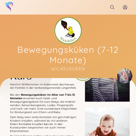
Bewegungsküken (7-12
Monate)
WICKELKÜKEN
Soon you will learn more about me here...