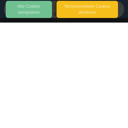
Alle Cookies
Nicht­essentielle Cookies
akzeptieren
ablehnen
EVENTS
KONTAKT
Willkommen Kleines
LUDWIGSTR. 29-31
63456 HANAU
HANAU-STEINHEIM
SEITEN
WEITERFÜHRENDE LINKS
FAQ
Blog
Imprint
Withdrawal form
terms and conditions from kikudoo
Privacy policy of kikudoo