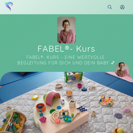
FABEL®- Kurs
FABEL®- KURS – EINE WERTVOLLE 
BEGLEITUNG FÜR DICH UND DEIN BABY 💕
Soon you will learn more about me here...