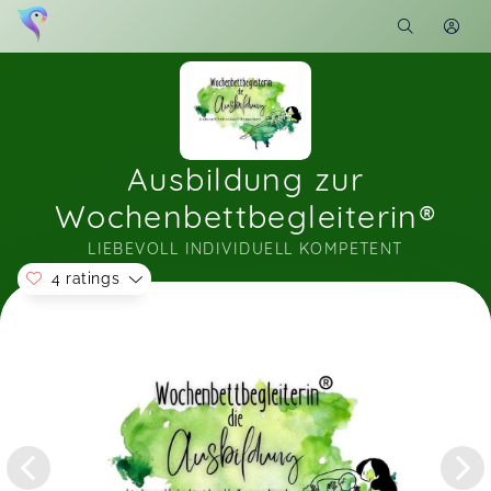
Ausbildung zur
Wochenbettbegleiterin®
LIEBEVOLL INDIVIDUELL KOMPETENT
4 ratings
Soon you will learn more about me here...
Liebe Marie, danke für diese Möglichkeit in
meinem Tempo so etwas bereicherndes lernen zu
dürfen! Ich selbst Mama von drei Kindern, wollte
schon immer nach meinem Wochenbett für
andere Mamas - da sein - helfen - fürsorge
geben. Diese Ausbildung zur
Wochenbettbegleiterin machte es mir möglich.