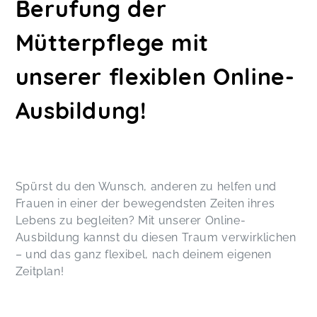
Berufung der
Tolle Kurse. Viele Einblicke in verschiedenste
Themenbereiche. Tolle Dozenten und
Mütterpflege mit
Dozentinnen. Mir hat die Ausbildung unglaublich
viel Spass gemacht und ich liebe es in diesem
Bereich zu arbeiten.
unserer flexiblen Online-
Isabell,
Dec 04
Ausbildung!
Gut strukturierte Informationen, sehr schönes
Präsentations-Layout, angemessener Umfang,
sehr sympathische Dozentin, alle Fragen sehr gut
und verständlich beantwortet.
Bongen,
May 09
Spürst du den Wunsch, anderen zu helfen und
Frauen in einer der bewegendsten Zeiten ihres
Lebens zu begleiten? Mit unserer Online-
Ausbildung kannst du diesen Traum verwirklichen
– und das ganz flexibel, nach deinem eigenen
Zeitplan!