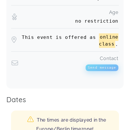
Age
no restriction
This event is offered as
online
class
.
Contact
Send message
Dates
The times are displayed in the
Europe/Berlin timezone!