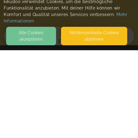
kikudoo verwendet Cookies, um die bestmögliche
Funktionalität anzubieten. Mit deiner Hilfe können wir
Komfort und Qualität unseres Services verbessern.
Mehr
Informationen
Alle Cookies
Nicht­essentielle Cookies
akzeptieren
ablehnen
EVENTS
KONTAKT
Wolkenspiel -Raum-
KRICHBAUMGASSE 35/1
1120 WIEN
SEITEN
WEITERFÜHRENDE LINKS
FAQ
Blog
Imprint