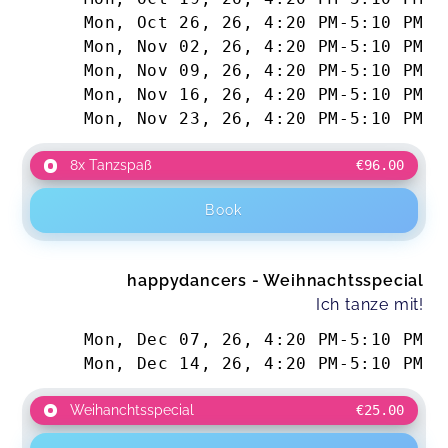
Mon, Oct 26, 26
,
4:20 PM
-
5:10 PM
Mon, Nov 02, 26
,
4:20 PM
-
5:10 PM
Mon, Nov 09, 26
,
4:20 PM
-
5:10 PM
Mon, Nov 16, 26
,
4:20 PM
-
5:10 PM
Mon, Nov 23, 26
,
4:20 PM
-
5:10 PM
8x Tanzspaß
€96.00
Book
happydancers - Weihnachtsspecial
Ich tanze mit!
Mon, Dec 07, 26
,
4:20 PM
-
5:10 PM
Mon, Dec 14, 26
,
4:20 PM
-
5:10 PM
Weihanchtsspecial
€25.00