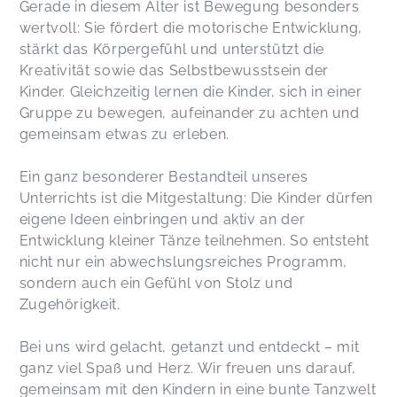
Gerade in diesem Alter ist Bewegung besonders
wertvoll: Sie fördert die motorische Entwicklung,
stärkt das Körpergefühl und unterstützt die
War alles super ! 😊 Wir freuen uns schon den
Kreativität sowie das Selbstbewusstsein der
Geburtstag bei und mit dir zu feiern 🥳
Kinder. Gleichzeitig lernen die Kinder, sich in einer
Kyra,
Oct 17
Gruppe zu bewegen, aufeinander zu achten und
gemeinsam etwas zu erleben.
Ein super Ort der mit tollen Kursen und
liebevoller Betreuung Freude macht.
Ein ganz besonderer Bestandteil unseres
Monika,
Jul 10
Unterrichts ist die Mitgestaltung: Die Kinder dürfen
eigene Ideen einbringen und aktiv an der
Entwicklung kleiner Tänze teilnehmen. So entsteht
nicht nur ein abwechslungsreiches Programm,
sondern auch ein Gefühl von Stolz und
Zugehörigkeit.
Bei uns wird gelacht, getanzt und entdeckt – mit
ganz viel Spaß und Herz. Wir freuen uns darauf,
gemeinsam mit den Kindern in eine bunte Tanzwelt