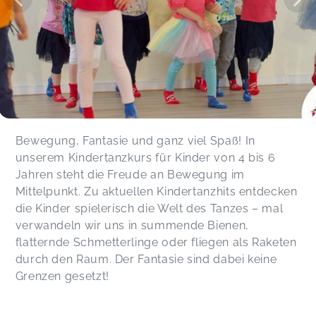
Stephanie,
Jul 07
Der Happy Dancers-Kurs war der erste Kurs, den
meine Tochter ganz allein besucht hat – und es
war für sie eine wunderbare Erfahrung! Katharina
geht unglaublich liebevoll mit den Kindern um
und setzt die Lieder mit viel Kreativität und
Energie um. Beim letzten Termin durfte ich einen
Bewegung, Fantasie und ganz viel Spaß! In
Einblick in das Programm bekommen, was mir
unserem Kindertanzkurs für Kinder von 4 bis 6
große Freude bereitet hat. Meine Tochter war so
Jahren steht die Freude an Bewegung im
stolz, mir ihre Tänze zeigen zu können! Eine
absolute Empfehlung! Katharina, von Herzen
Mittelpunkt. Zu aktuellen Kindertanzhits entdecken
danke! ❤️
die Kinder spielerisch die Welt des Tanzes – mal
Sonja,
Feb 27
verwandeln wir uns in summende Bienen,
flatternde Schmetterlinge oder fliegen als Raketen
durch den Raum. Der Fantasie sind dabei keine
In dem Kurs wurde nicht nur getanzt, sondern
Grenzen gesetzt!
auch für die Tänze gebastelt. Meine Tochter
hatte großen Spaß und die Aufführung am Ende
war für uns Eltern sehr schön anzusehen.
Özge,
Nov 25