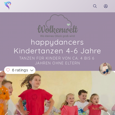
happydancers
Kindertanzen 4-6 Jahre
TANZEN FÜR KINDER VON CA. 4 BIS 6 
JAHREN OHNE ELTERN
6 ratings
Soon you will learn more about me here...
Es war sehr schön, die Kinder hatten sooo viel
Spaß und freuen sich auf die Fortsetzung ❤️
Martina,
Jul 07
Wunderschönes Konzept das die Kinder einfach
nur glücklich macht