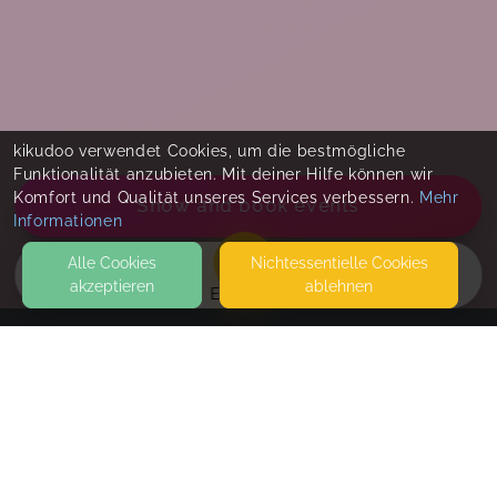
kikudoo verwendet Cookies, um die bestmögliche
Funktionalität anzubieten. Mit deiner Hilfe können wir
Komfort und Qualität unseres Services verbessern.
Mehr
Show and book events
Informationen
Alle Cookies
Nicht­essentielle Cookies
akzeptieren
ablehnen
EVENTS
KONTAKT
Wolkenwelt - Wo kleines Glück groß wird
AUSTRASSE 4
61381 FRIEDRICHSDORF
PARKEN KANNST DU AUF DEN KOSTENLOSEN PARKPLÄTZEN
DIREKT GEGENÜBER UND IN DER AUSTRASSE.