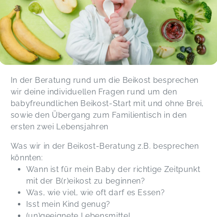
an das Thema Beikost heran. Eine klare
Empfehlung!
Monika,
Nov 19
Rebecca ist eine sehr liebe und kompetente
Trage und Beikostberaterin. Sie nimmt sich Zeit,
hört genau zu und geht einfühlsam auf
In der Beratung rund um die Beikost besprechen
individuelle Fragen ein. Ihre Fachwissen haben
wir deine individuellen Fragen rund um den
mir viel Sicherheit gegeben. Ich habe mich bei ihr
babyfreundlichen Beikost-Start mit und ohne Brei,
rundum gut aufgehoben gefühlt. Klare
sowie den Übergang zum Familientisch in den
Empfehlung – danke, Rebecca!
Ronahi,
May 24
ersten zwei Lebensjahren
Was wir in der Beikost-Beratung z.B. besprechen
könnten:
Wann ist für mein Baby der richtige Zeitpunkt
mit der B(r)eikost zu beginnen?
Was, wie viel, wie oft darf es Essen?
Isst mein Kind genug?
(un)geeignete Lebensmittel