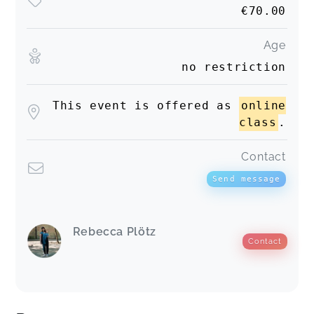
€70.00
Age
no restriction
This event is offered as
online
class
.
Contact
Send message
Rebecca Plötz
Contact