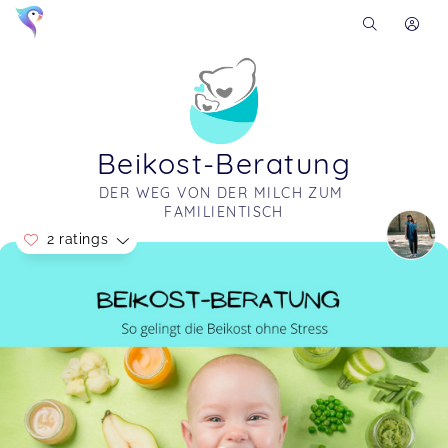
Beikost-Beratung
DER WEG VON DER MILCH ZUM 
FAMILIENTISCH
2 ratings
Soon you will learn more about me here...
Meine Fragen wurden alle super beantwortet. Die
Beratung hat meine Erwartungen absolut erfüllt,
war verständlich und perfekt auf unsere Situation
abgestimmt. Ich habe viele nützliche Tipps und
Ratschläge bekommen, sowie anschauliche
Handouts, Checklisten und gute Rezepte
erhalten. Ich habe mich sehr gut aufgehoben
gefühlt und gehe jetzt sicherer und entspannter