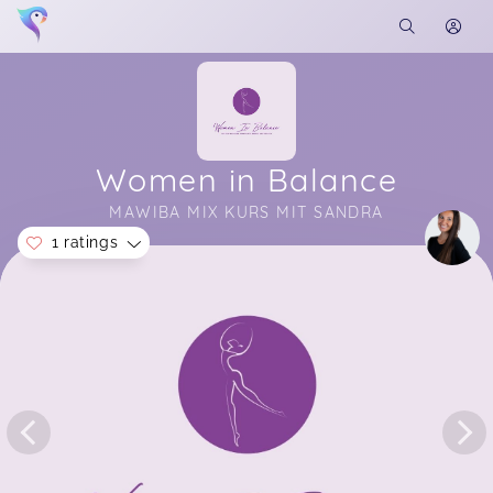
Women in Balance
MAWIBA MIX KURS MIT SANDRA
1 ratings
Soon you will learn more about me here...
Sandra ist sehr sympathisch, man kann sich gut
mit ihr unterhalten. Sie bringt immer gute Laune
mit und viel Energie die ansteckt. Die Tänze sind
einfach zum nachtanzen und es macht sehr viel
Spaß. Kann ich nur weiterempfehlen
Anika,
May 11