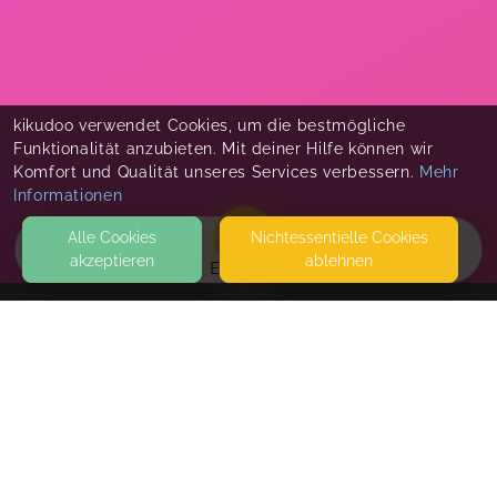
kikudoo verwendet Cookies, um die bestmögliche
Funktionalität anzubieten. Mit deiner Hilfe können wir
Komfort und Qualität unseres Services verbessern.
Mehr
Informationen
Alle Cookies
Nicht­essentielle Cookies
akzeptieren
ablehnen
EVENTS
KONTAKT
Wuide Wiesn
85435 ERDING
SEITEN
WEITERFÜHRENDE LINKS