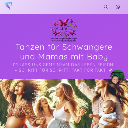
Tanzen für Schwangere
und Mamas mit Baby
👯‍♀️ LASS UNS GEMEINSAM DAS LEBEN FEIERN 
– SCHRITT FÜR SCHRITT, TAKT FÜR TAKT! 💕
Soon you will learn more about me here...