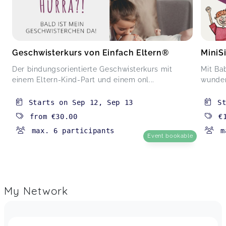
Geschwisterkurs von Einfach Eltern®
MiniS
Der bindungsorientierte Geschwisterkurs mit
Mit Ba
einem Eltern-Kind-Part und einem onl...
wunderb
Starts on
Sep 12
,
Sep 13
S
from
€30.00
€
max. 6 participants
m
Event bookable
My Network