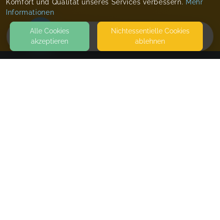
Komfort und Qualität unseres Services verbessern.
Mehr
Informationen
Alle Cookies
Nicht­essentielle Cookies
akzeptieren
ablehnen
HOME
KONTAKT
Larissa´s wunderbare Babywelt
71111 WALDENBUCH
SEITEN
WEITERFÜHRENDE LINKS
FAQ
Blog
Imprint
Withdrawal form
terms and conditions from provider
terms and conditions from kikudoo