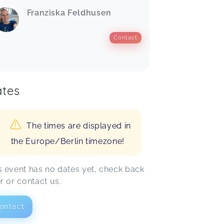
Franziska Feldhusen
Contact
tes
The times are displayed in
the Europe/Berlin timezone!
s event has no dates yet, check back
er or contact us.
ontact