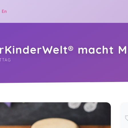
|
En
rKinderWelt® macht M
TTAG
.