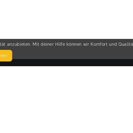
ät anzubieten. Mit deiner Hilfe können wir Komfort und Qualit
hnen
SEITEN
© 
WEITERFÜHRENDE LINKS
FAQ
Blog
Imprint
Withdrawal form
terms and conditions from provider
terms and conditions from kikudoo