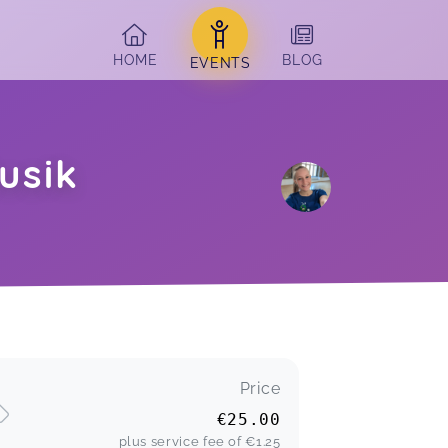
HOME
BLOG
EVENTS
usik
Price
€25.00
plus service fee of
€1.25