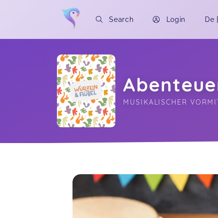
Search
Login
De
Abenteue
MUSIKALISCHER VORMI
Soon you will learn more about me here..