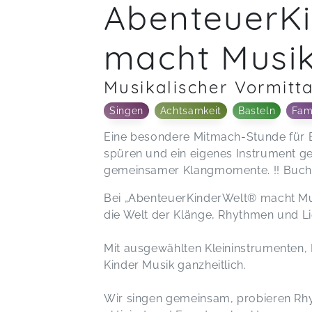
AbenteuerK
macht Musi
Musikalischer Vormitt
Singen
Achtsamkeit
Basteln
Fami
Eine besondere Mitmach-Stunde für E
spüren und ein eigenes Instrument ges
gemeinsamer Klangmomente. !! Buchb
Bei „AbenteuerKinderWelt® macht Mu
die Welt der Klänge, Rhythmen und L
Mit ausgewählten Kleininstrumenten
Kinder Musik ganzheitlich.
Wir singen gemeinsam, probieren Rhy