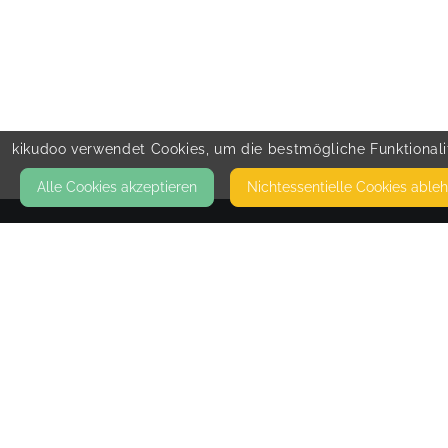
kikudoo verwendet Cookies, um die bestmögliche Funktionalit
Alle Cookies akzeptieren
Nicht­essentielle Cookies able
KONTAKT
Wurzeln & Flügel
GOTTFRIED-HART-STR 17A
97437 HASSFURT
HIER FINDEN KEINE KURSE STATT!