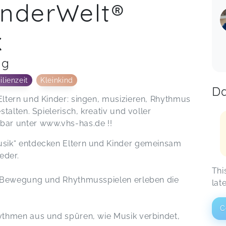
inderWelt®
k
ag
lienzeit
Kleinkind
Da
ltern und Kinder: singen, musizieren, Rhythmus
talten. Spielerisch, kreativ und voller
ar unter www.vhs-has.de !!
sik“ entdecken Eltern und Kinder gemeinsam
ieder.
Thi
, Bewegung und Rhythmusspielen erleben die
lat
C
thmen aus und spüren, wie Musik verbindet,