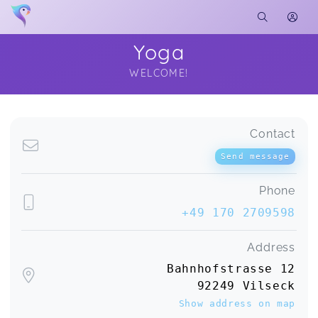
Yoga
WELCOME!
Soon you will learn more about me here...
Contact
Send message
Phone
+49 170 2709598
Address
Bahnhofstrasse 12
92249 Vilseck
Show address on map