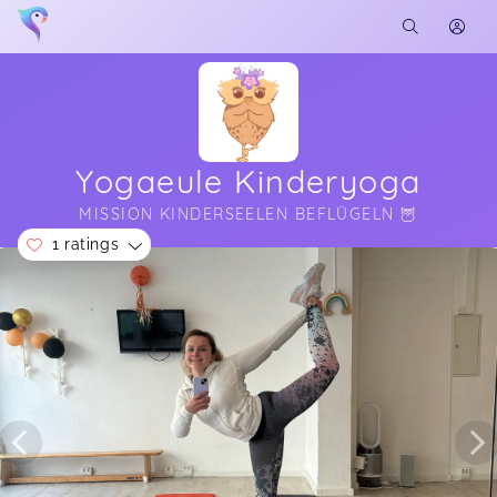
Yogaeule Kinderyoga
MISSION KINDERSEELEN BEFLÜGELN 🦉
1 ratings
Soon you will learn more about me here...
Unsere Tochter hat sehr viel Spaß! Sie freut sich
jeden Freitag Morgen auf Yoga mit Svenja und
würde dafür sogar am liebsten die Kita ausfallen
lassen, obwohl sie sehr gerne dahin geht. Jede
Stunde ist gut durchdacht, regt die Fantasie der
Kinder an, bietet viel Raum für Bewegung,
Improvisation und Svenja ist eine sehr
einfühlsame, liebevolle, kreative und tolle
Kinderyoga-Lehrerin. Wir sind froh, sie und ihr