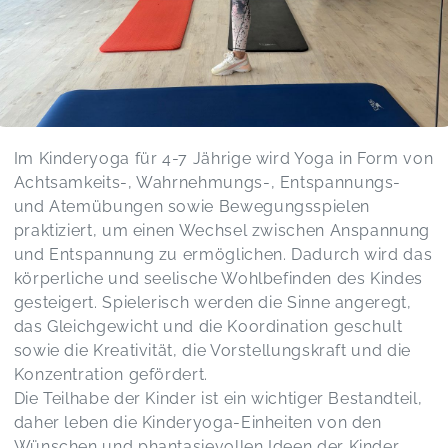
tolles Angebot gefunden zu haben. Unsere Maus
macht auf jeden Fall gerne weiter, der nächste
Kurs ist fest eingeplant. Ganz lieben Dank für
dieses wertvolle Angebot 🙏💜
Kinderyoga Kursblock
Nuray,
Jul 06
Im Kinderyoga für 4-7 Jährige wird Yoga in Form von
Achtsamkeits-, Wahrnehmungs-, Entspannungs-
und Atemübungen sowie Bewegungsspielen
praktiziert, um einen Wechsel zwischen Anspannung
und Entspannung zu ermöglichen. Dadurch wird das
körperliche und seelische Wohlbefinden des Kindes
gesteigert. Spielerisch werden die Sinne angeregt,
das Gleichgewicht und die Koordination geschult
sowie die Kreativität, die Vorstellungskraft und die
Konzentration gefördert.
Die Teilhabe der Kinder ist ein wichtiger Bestandteil,
daher leben die Kinderyoga-Einheiten von den
Wünschen und phantasievollen Ideen der Kinder.