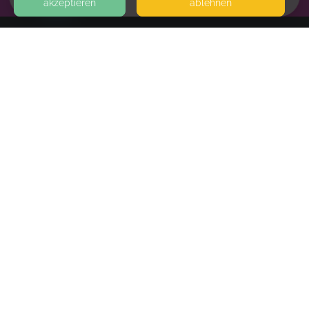
akzeptieren
ablehnen
HOME
KONTAKT
Yogaeule Kinderyoga
BONNER STR. 101
40589 DÜSSELDORF
FAMILIEN- UND HEBAMMENPRAXIS BULLERBÜ
SEITEN
WEITERFÜHRENDE LINKS
FAQ
Blog
Imprint
Withdrawal form
terms and conditions from provider
terms and conditions from kikudoo
Privacy policy of kikudoo