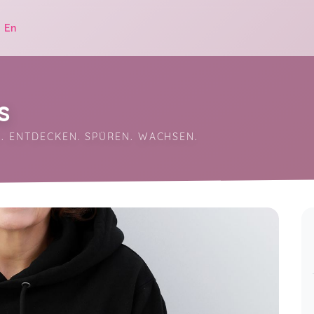
|
En
s
G. ENTDECKEN. SPÜREN. WACHSEN.
.
Es macht mega viel Spaß. Sandra, du
kannst beim Dacit richtig aufdrehen
und bei Yoga die sanften Töne
anschlagen. Super Kombi! Ich bleibe
auf jeden Fall dabei 😉
dancit®
Linda,
Aug 05