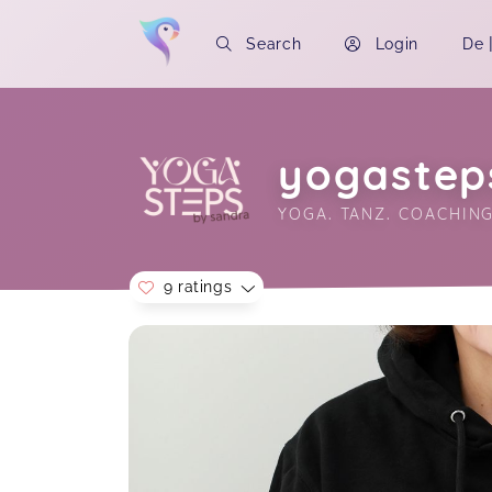
Search
Login
De
yogastep
YOGA. TANZ. COACHIN
9 ratings
Soon you will learn more about me here..
Perfekt
Yoga all
Jana,
Oct 08
Yoga all