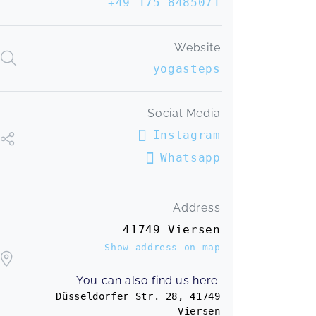
+49 175 8485071
Danke für die yoga Einheiten. Es hat
Spaß gemacht 😊
Website
Yoga happy back
Melanie,
Apr 24
yogasteps
Social Media
Instagram
Whatsapp
Address
41749 Viersen
Show address on map
You can also find us here:
Düsseldorfer Str. 28, 41749
Viersen