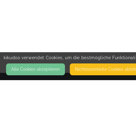
kikudoo verwendet Cookies, um die bestmögliche Funktionalit
Alle Cookies akzeptieren
Nicht­essentielle Cookies able
KONTAKT
yogasteps
41749 VIERSEN