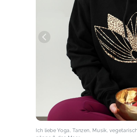
Angelique,
Sep 17
dancit®
Nadine,
Aug 12
Liebe Sandra, ich hoffe Du bekommst
gaaaaanz viele Herzen!!!! Liebe Grüße
Bea
dancit®
Beate,
Au
Ich liebe Yoga, Tanzen, Musik, vegetarisc