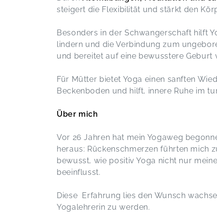
steigert die Flexibilität und stärkt den Kör
Toller Kurs ❤️
SCHWANGERSCHAFTSYOGA (5x)
Besonders in der Schwangerschaft hilft
Marlene,
Mar 28
lindern und die Verbindung zum ungebore
und bereitet auf eine bewusstere Geburt v
I feel Yoga 🧘‍♀️! Danke Christina😘
YOGA FÜR MAMAS (5x)
Für Mütter bietet Yoga einen sanften Wied
Vanessa,
Mar 26
Beckenboden und hilft, innere Ruhe im tur
Nach dem Kurs war ich entspannt,
Über mich
sowohl mental als auch körperlich. Es
wurde sehr schön auf die
Vor 26 Jahren hat mein Yogaweg begonne
individuellen Themen der
heraus: Rückenschmerzen führten mich z
Teilnehmerinnen eingegangen und
bewusst, wie positiv Yoga nicht nur mein
die Kursinhalte nicht dogmatisch,
beeinflusst.
sondern zugewandt-pragmatisch
vermittelt. Danke für diese Auszeiten!
YOGA FÜR MAMAS (6x)
Diese Erfahrung lies den Wunsch wachsen
Nadine,
F
Yogalehrerin zu werden.