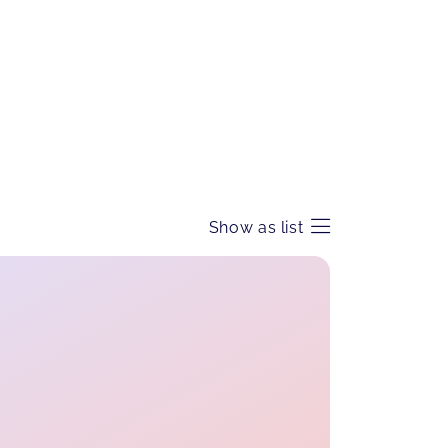
goldrichtig! Vielen Dank an dieser
Stelle🫶🏻
YOGA FÜR MAMAS (8x)
Vanessa,
Feb 27
Show as list