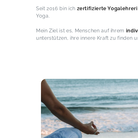
Seit 2016 bin ich
zertifizierte Yogalehrer
War echt TOLL, sehr gut organisierter
Kurs. DANKE
Yoga.
Yogakurs - Betriebssport 11 x
Zoran,
J
Mein Ziel ist es, Menschen auf ihrem
indi
unterstützen, ihre innere Kraft zu finden 
Jedes Mal ein Highlight :) Danke!
Yogakurs - Betriebssport 11 x
Derya,
Dec 18