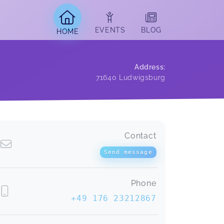
EVENTS
BLOG
HOME
Address
:
71640
Ludwigsburg
Contact
Tolles Angebot, macht Spaß und tut
gut, auf die Teilnehmerinnen wird
Send message
super eingegangen.
SCHWANGERSCHAFTSYOGA (5x)
Sylvie,
Apr 19
Phone
+49 176 23212867
Der Kurs war wundervoll und hat auf
unsere täglichen Bedarfe Rücksicht