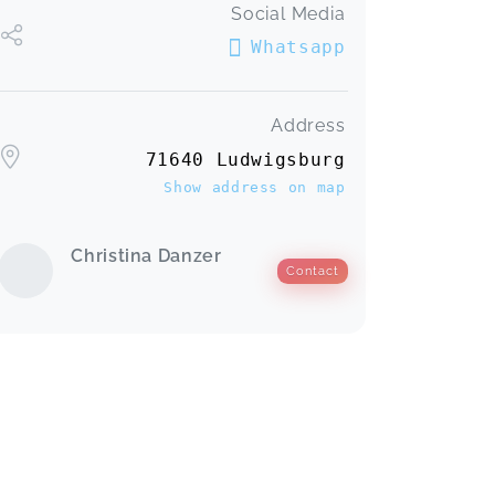
genommen! Ich fühle mich nun
Social Media
mental und körperlich viel besser für
Whatsapp
die Geburt vorbereitet, danke!
SCHWANGERSCHAFTSYOGA (5x)
Nadine,
Apr 12
Address
71640 Ludwigsburg
Wie immer, toll❤️
YOGA FÜR MAMAS (5x)
Show address on map
Arjola,
Apr 11
Christina Danzer
❤️
Contact
YOGA FÜR MAMAS (5x)
Vanessa,
Apr 10
Calm teacher, relaxing yoga. A must
needed stretch to body.
YOGA FÜR MAMAS (5x)
Sai Shruthi,
Apr 10