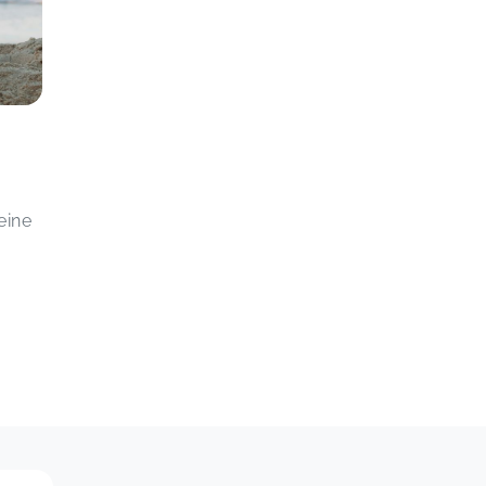
u
eine