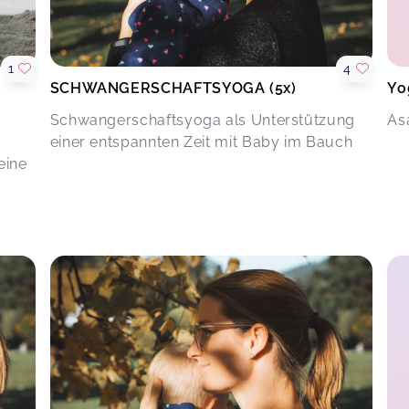
1
4
SCHWANGERSCHAFTSYOGA (5x)
Yo
Schwangerschaftsyoga als Unterstützung
As
u
einer entspannten Zeit mit Baby im Bauch
eine