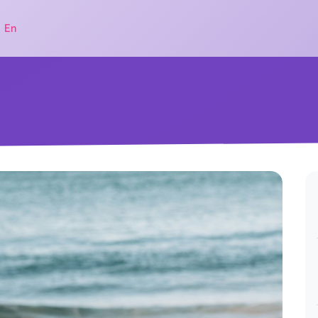
|
En
.
Danke für die tollen Stunden🙏
Yogakurs - Betriebssport 11 x
Angelos,
Dec 18
Vielen Dank für diesen schönen
Yogakurs mit Philosophie, „harten“
und „zarten“ Einheiten. Namasté
Yogakurs - Betriebssport 11 x
Christoph,
Dec 18