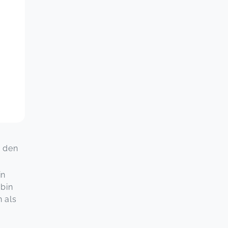
h den
in
 bin
n als