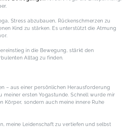
per.
Balsam für die Mama Seele. Namaste
 Yoga, Stress abzubauen, Rückenschmerzen zu
❣️
nen Kind zu stärken. Es unterstützt die Atmung
YOGA FÜR MAMAS (3x)
Vanessa,
Jul 25
or.
ereinstieg in die Bewegung, stärkt den
Super weiter so
bulenten Alltag zu finden.
Yogakurs - Betriebssport 4 x
Markus,
Jun 26
Danke für den tollen Kurs🙏🏻
n – aus einer persönlichen Herausforderung
Yogakurs - Betriebssport 4 x
Angelos,
Jun 26
u meiner ersten Yogastunde. Schnell wurde mir
en Körper, sondern auch meine innere Ruhe
So ein toller Kurs, vielen lieben Dank
SCHWANGERSCHAFTSYOGA (4x)
, meine Leidenschaft zu vertiefen und selbst
Anke,
Jun 07
eb 12