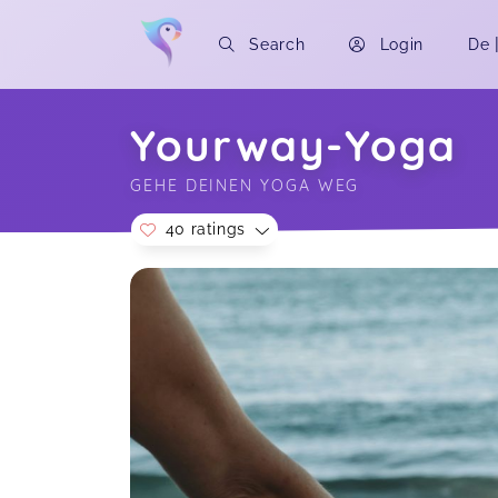
Search
Login
De
Yourway-Yoga
GEHE DEINEN YOGA WEG
40 ratings
Soon you will learn more about me here..
Habe 3 Kurse gemacht. Das war der
beste Kurs von allen
Schwangerschaftskursen. Hat mir
sehr mit Hüftschnerzen geholfen und
mich perfekt auf die Geburt
vorbereitet. Der Kurs beinhaltet nicht
nur physische, sondern auch mentale
Übungen.
SCHWANGERSCHAFTSYOGA (5x)