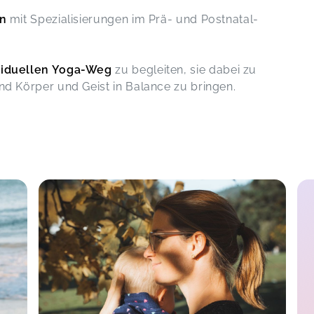
Sehr schöner und immer wieder
in
mit Spezialisierungen im Prä- und Postnatal-
„runterholender“ Yogakurs mit
körperlicher Aktivität und
an 12
Entspannung!
viduellen Yoga-Weg
zu begleiten, sie dabei zu
YOGA FÜR MAMAS (6x)
Franziska,
Jun 05
und Körper und Geist in Balance zu bringen.