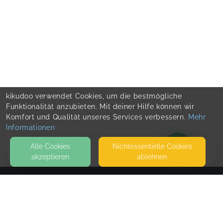
kikudoo verwendet Cookies, um die bestmögliche
Funktionalität anzubieten. Mit deiner Hilfe können wir
Komfort und Qualität unseres Services verbessern.
Mehr
Informationen
Alle Cookies
Nicht­essentielle Cookies
akzeptieren
ablehnen
BLOG
KONTAKT
Yvonne Saier
HAUPTSTR. 31-33