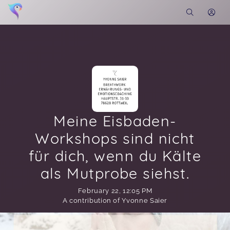
Meine Eisbaden-
Workshops sind nicht
für dich, wenn du Kälte
als Mutprobe siehst.
February 22
,
12:05 PM
A contribution of Yvonne Saier
Soon you will learn more about me here...