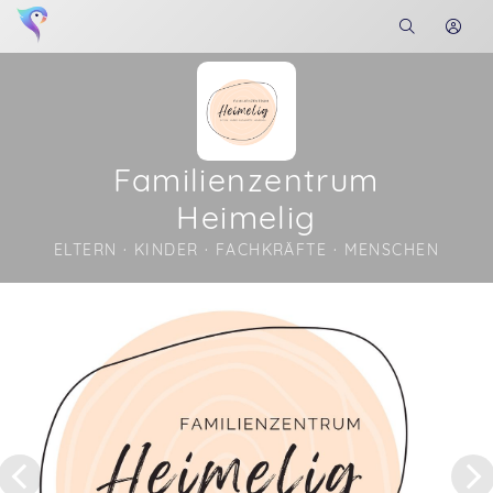
Familienzentrum
Heimelig
ELTERN · KINDER · FACHKRÄFTE · MENSCHEN
Soon you will learn more about me here...