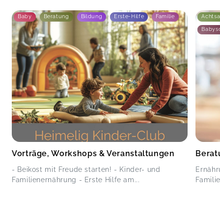
Baby
Beratung
Bildung
Erste-Hilfe
Familie
Achts
Babysc
Vorträge, Workshops & Veranstaltungen
Berat
- Beikost mit Freude starten! - Kinder- und
Ernähr
Familienernährung - Erste Hilfe am...
Famili