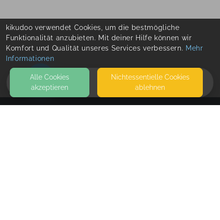
kikudoo verwendet Cookies, um die bestmögliche
Funktionalität anzubieten. Mit deiner Hilfe können wir
Komfort und Qualität unseres Services verbessern.
Mehr
Informationen
Alle Cookies
Nicht­essentielle Cookies
akzeptieren
ablehnen
HOME
KONTAKT
Familienzentrum Heimelig
HAUPTSTRASSE 37
79359 RIEGEL AM KAISERSTUHL
SEITEN
WEITERFÜHRENDE LINKS
FAQ