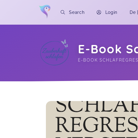
Search
Login
De
E-Book S
E-BOOK SCHLAFREGRE
Soon you will learn more about me here..