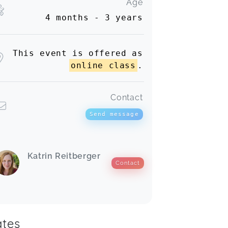
Age
4 months - 3 years
This event is offered as
online class
.
Contact
Send message
Katrin Reitberger
Contact
tes