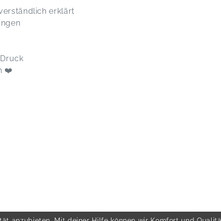
verständlich erklärt
ungen
e Druck
n ❤️
ät anzubieten. Mit deiner Hilfe können wir Komfort und Qualit