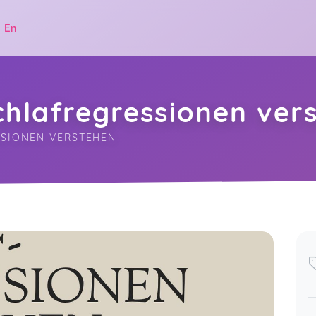
|
En
chlafregressionen ver
SSIONEN VERSTEHEN
.