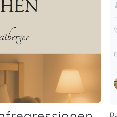
afregressionen
Da