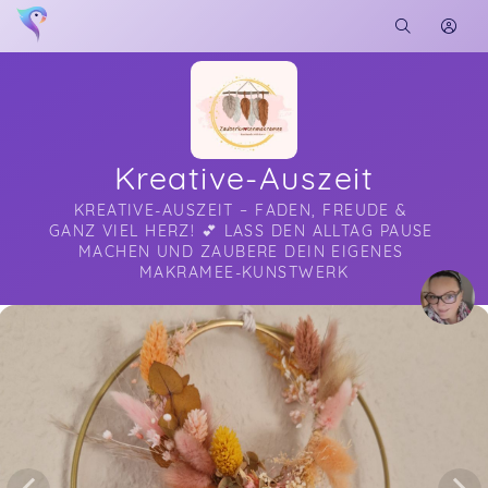
Kreative-Auszeit
KREATIVE-AUSZEIT – FADEN, FREUDE & 
GANZ VIEL HERZ! 💕 LASS DEN ALLTAG PAUSE 
MACHEN UND ZAUBERE DEIN EIGENES 
MAKRAMEE-KUNSTWERK
Soon you will learn more about me here...