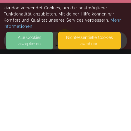
kikudoo verwendet Cookies, um die bestmögliche
Funktionalität anzubieten. Mit deiner Hilfe können wir
Komfort und Qualität unseres Services verbessern.
Mehr
Informationen
Alle Cookies
Nicht­essentielle Cookies
akzeptieren
ablehnen
EVENTS
KONTAKT
Zauberknotenmakramee Angela Obermeyer
AM PINGELSTRANG 25
49134 WALLENHORST
SEITEN
WEITERFÜHRENDE LINKS
FAQ
Blog