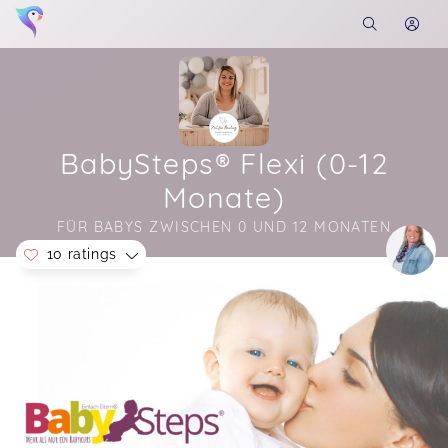
BabySteps® Flexi (0-12
Monate)
FÜR BABYS ZWISCHEN 0 UND 12 MONATEN
10 ratings
Soon you will learn more about me here...
Melissa,
Mar 10
Lieben wir! 😘❤️
Kim,
Sep 04