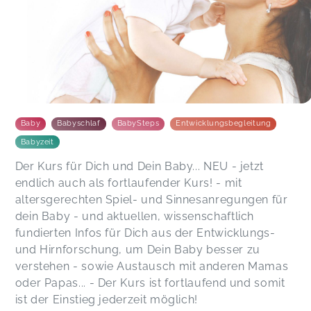
Tolle Spielgruppe! Kathrin leitet den Kurs
strukturiert, gibt Input sowie Zeit und Raum sich
auszutauschen. Für die Kleinen gibt es jede
Woche etwas Neues zu entdecken. Absolut
empfehlenswert! 🫶🏻
Julia,
Jul 02
Baby
Babyschlaf
BabySteps
Entwicklungsbegleitung
Der BabySteps Flexi Kurs bei Kathrin ist eine
Herzensempfehlung! Die Babys haben ein
Babyzeit
wechselndes Angebot an Spielzeug zu
Der Kurs für Dich und Dein Baby... NEU - jetzt
entdecken und für die Eltern gibt es pro Stunde
endlich auch als fortlaufender Kurs! - mit
ein Thema, über das sich ausgetauscht werden
altersgerechten Spiel- und Sinnesanregungen für
kann. Kathrin führt den Austausch, sodass jeder
die Möglichkeit hat, zu Wort zu kommen und füllt
dein Baby - und aktuellen, wissenschaftlich
ihn außerdem mit ihrem Wissen. Es ist eine
fundierten Infos für Dich aus der Entwicklungs-
schöne Atmosphäre entstanden, die ich sehr zu
und Hirnforschung, um Dein Baby besser zu
schätzen weiß. Vielen Dank dafür :)
verstehen - sowie Austausch mit anderen Mamas
Luisa,
May 30
oder Papas... - Der Kurs ist fortlaufend und somit
ist der Einstieg jederzeit möglich!