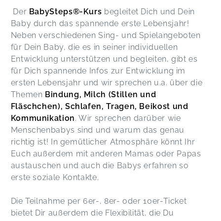
Wir lieben diese Krabbelgruppe! :-)
Caroline,
Apr 08
Der
BabySteps®-Kurs
begleitet Dich und Dein
Baby durch das spannende erste Lebensjahr!
Neben verschiedenen Sing- und Spielangeboten
für Dein Baby, die es in seiner individuellen
Julia,
Sep 21
Entwicklung unterstützen und begleiten, gibt es
für Dich spannende Infos zur Entwicklung im
ersten Lebensjahr und wir sprechen u.a. über die
Milena,
May 27
Themen
Bindung, Milch (Stillen und
Fläschchen), Schlafen, Tragen, Beikost und
Kommunikation
. Wir sprechen darüber wie
Menschenbabys sind und warum das genau
richtig ist! In gemütlicher Atmosphäre könnt Ihr
Euch außerdem mit anderen Mamas oder Papas
austauschen und auch die Babys erfahren so
erste soziale Kontakte.
Die Teilnahme per 6er-, 8er- oder 10er-Ticket
bietet Dir außerdem die Flexibilität, die Du