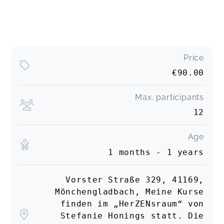
Price
€90.00
Max. participants
12
Age
1 months - 1 years
Vorster Straße 329, 41169,
Mönchengladbach, Meine Kurse
finden im „HerZENsraum“ von
Stefanie Honings statt. Die