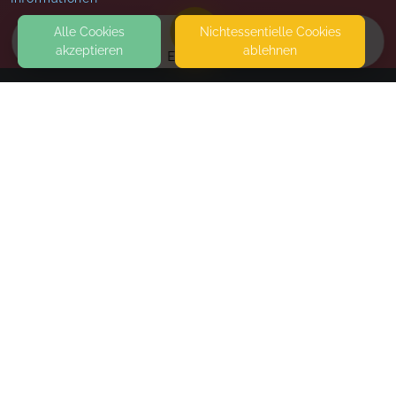
Alle Cookies
Nicht­essentielle Cookies
akzeptieren
ablehnen
EVENTS
KONTAKT
Zeit für Gesundheit - Julia Kano
71126 GÄUFELDEN
SEITEN
WEITERFÜHRENDE LINKS
FAQ
Blog
Imprint
Withdrawal form
terms and conditions from kikudoo
Privacy policy of kikudoo
Disclaimer