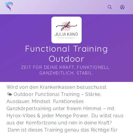
Functional Training
Outdoor
ZEIT FÜR DEINE KRAFT. FUNKTIONELL. 
GANZHEITLICH. STABIL.
Soon you will learn more about me here...
Wird von den Krankenkassen bezuschusst
🌤️ Outdoor Functional Training – Stärke,
Ausdauer, Mindset Funktionelles
Ganzkörpertraining unter freiem Himmel – mit
Hyrox-Vibes & jeder Menge Power. Du willst raus
aus der Komfortzone und rein in deine Kraft?
Dann ist dieses Training genau das Richtige für