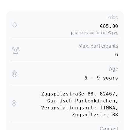
Price
€85.00
plus service fee of
€4.25
Max. participants
6
Age
6 - 9 years
Zugspitzstraße 88, 82467,
Garmisch-Partenkirchen,
Veranstaltungsort: TIMBA,
Zugspitzstr. 88
Contact