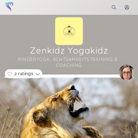
Zenkidz Yogakidz
KINDERYOGA, ACHTSAMKEITSTRAINING & 
COACHING
2 ratings
Soon you will learn more about me here...
Vielen Dank für den schönen Kurs! Hat meiner
Tochter sehr gut gefallen!
Verena,
May 13
Raphaela bereitet für die Kinder einen solch
liebevollen und achtsamen Raum. Sie geht auf
die Kinder und deren Bedürfnisse und Wünsche