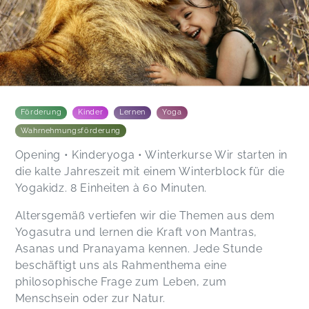
ein und hat für jede Stunde tolle Ideen und lässt
die Kinder auch mitgestalten. Mein Kind liebt
Raphaelas Yogastunden und ist nun die zweite
Runde mit dabei.
Daniela,
Dec 04
Förderung
Kinder
Lernen
Yoga
Wahrnehmungsförderung
Opening • Kinderyoga • Winterkurse Wir starten in
die kalte Jahreszeit mit einem Winterblock für die
Yogakidz. 8 Einheiten à 60 Minuten.
Altersgemäß vertiefen wir die Themen aus dem
Yogasutra und lernen die Kraft von Mantras,
Asanas und Pranayama kennen. Jede Stunde
beschäftigt uns als Rahmenthema eine
philosophische Frage zum Leben, zum
Menschsein oder zur Natur.