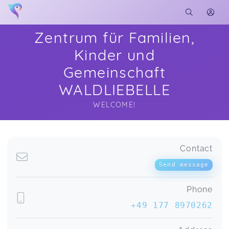
Zentrum für Familien,
Kinder und
Gemeinschaft
WALDLIEBELLE
WELCOME!
Soon you will learn more about me here...
Contact
Send message
Phone
+49 177 8970262