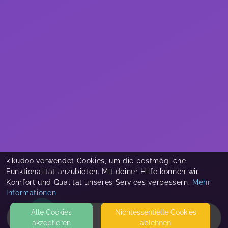
kikudoo verwendet Cookies, um die bestmögliche
Funktionalität anzubieten. Mit deiner Hilfe können wir
Komfort und Qualität unseres Services verbessern.
Mehr
Informationen
Alle Cookies
Nicht­essentielle Cookies
akzeptieren
ablehnen
HOME