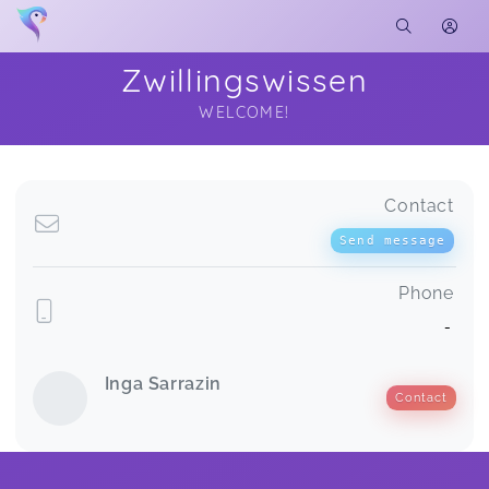
Zwillingswissen
WELCOME!
Soon you will learn more about me here...
Contact
Send message
Phone
-
Inga Sarrazin
Contact