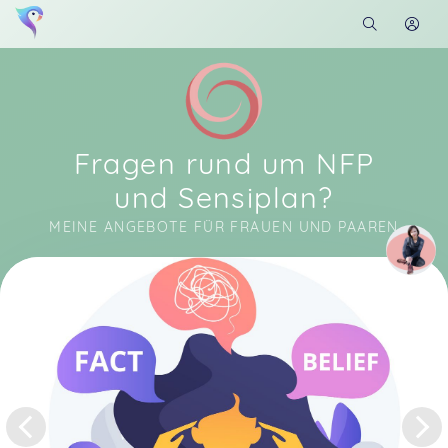
Fragen rund um NFP
und Sensiplan?
MEINE ANGEBOTE FÜR FRAUEN UND PAAREN
Soon you will learn more about me here...