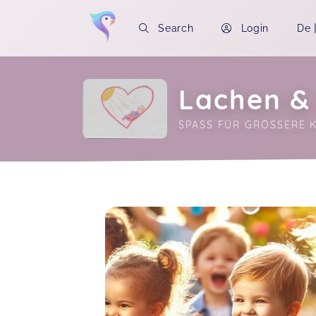
Search
Login
De
Lachen &
SPASS FÜR GRÖSSERE KL
Soon you will learn more about me here..