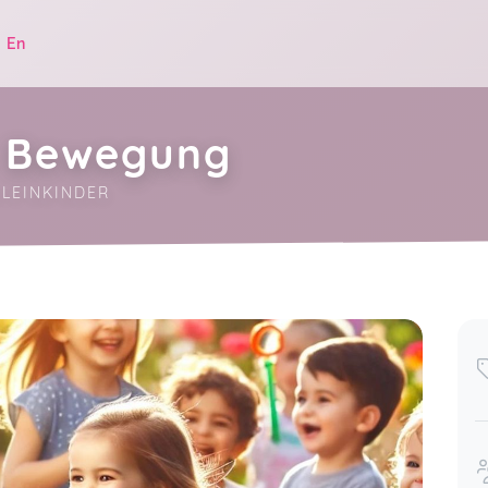
|
En
 Bewegung
EINKINDER
.