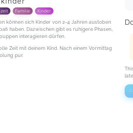
nkinder
zeit
Familie
Kinder
Da
 können sich Kinder von 2-4 Jahren austoben
paß haben. Dazwischen gibt es ruhigere Phasen,
puppen interagieren dürfen.
lle Zeit mit deinem Kind. Nach einem Vormittag
olung pur.
Thi
lat
C