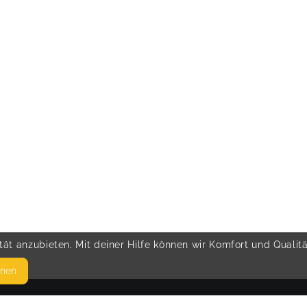
ät anzubieten. Mit deiner Hilfe können wir Komfort und Qualit
hnen