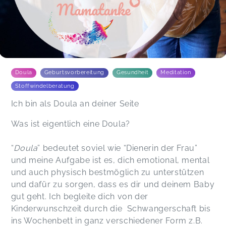
Doula
Geburtsvorbereitung
Gesundheit
Meditation
Stoffwindelberatung
Ich bin als Doula an deiner Seite
Was ist eigentlich eine Doula?
“
Doula
” bedeutet soviel wie “Dienerin der Frau”
und meine Aufgabe ist es, dich emotional, mental
und auch physisch bestmöglich zu unterstützen
und dafür zu sorgen, dass es dir und deinem Baby
gut geht. Ich begleite dich von der
Kinderwunschzeit durch die Schwangerschaft bis
ins Wochenbett in ganz verschiedener Form z.B.