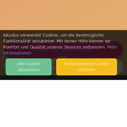
kikudoo verwendet Cookies, um die bestmögliche
Funktionalität anzubieten. Mit deiner Hilfe können wir
Komfort und Qualität unseres Services verbessern.
Mehr
Show and book events
Informationen
Alle Cookies
Nicht­essentielle Cookies
akzeptieren
ablehnen
EVENTS
KONTAKT
Mamatanke
WIEDBACHSTR.35
56567 NEUWIED
SEITEN