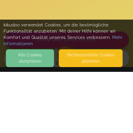
kikudoo verwendet Cookies, um die bestmögliche
Funktionalität anzubieten. Mit deiner Hilfe können wir
Komfort und Qualität unseres Services verbessern.
Mehr
Show and book events
Informationen
Alle Cookies
Nicht­essentielle Cookies
akzeptieren
ablehnen
EVENTS
KONTAKT
Teenietipps
WIEN
WIEN
SEITEN
Teenie Talk
WEITERFÜHRENDE LINKS
Termine werden nach der Buchung individuell