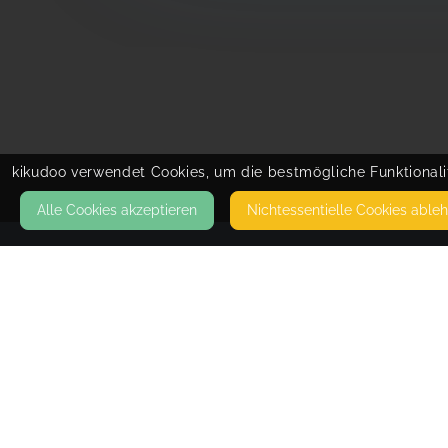
kikudoo verwendet Cookies, um die bestmögliche Funktionalit
Alle Cookies akzeptieren
Nicht­essentielle Cookies able
KONTAKT
WSG BADMINTON e.V. ERFURT
HALLESCHE STR. 18
99085 ERFURT