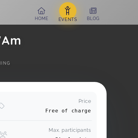
HOME
BLOG
EVENTS
 "Am
NING 
Price
Free of charge
Max. participants