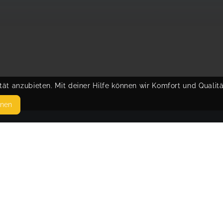
ät anzubieten. Mit deiner Hilfe können wir Komfort und Qualit
hnen
SEITEN
© 
WEITERFÜHRENDE LINKS
FAQ
Blog
Imprint
Withdrawal form
terms and conditions from kikudoo