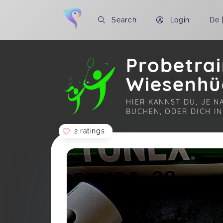
Search
Login
De
Probetra
Wiesenhüg
HIER KANNST DU, JE N
BUCHEN, ODER DICH IN
2 ratings
Soon you will learn more about me here..