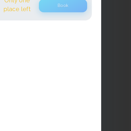
Only one
Book
place left