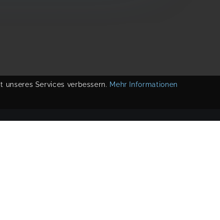
ät unseres Services verbessern.
Mehr Informationen
COPYRIGHT 2019-
2026
KIKUDOO