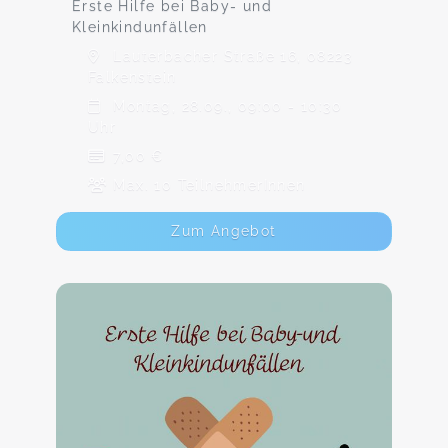
Erste Hilfe bei Baby- und
Kleinkindunfällen
Lauterbacher Straße 16, 08223
Falkenstein
Montag, 28.09., 09:00 - 10:30
Uhr
7,00 €
Max. 10 TeilnehmerInnen
Zum Angebot