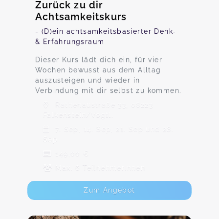
Zurück zu dir
Achtsamkeitskurs
- (D)ein achtsamkeitsbasierter Denk-
& Erfahrungsraum
Dieser Kurs lädt dich ein, für vier
Wochen bewusst aus dem Alltag
auszusteigen und wieder in
Verbindung mit dir selbst zu kommen.
Rathenaustraße 33, 08223
Falkenstein/Vogtl.
7. Sep, 14. Sep, 21. Sep und 28.
Sep
149,00 €
Max. 6 TeilnehmerInnen
Zum Angebot