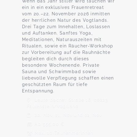
Wenn das Jahr stiller wird tauchen wir
ein in ein exklusives Frauenretreat
vom 20.–22. November 2026 inmitten
der herrlichen Natur des Vogtlands.
Drei Tage zum Innehalten, Loslassen
und Auftanken. Sanftes Yoga,
Meditationen, Naturauszeiten mit
Ritualen, sowie ein Räucher-Workshop
zur Vorbereitung auf die Rauhnächte
begleiten dich durch dieses
besondere Wochenende. Private
Sauna und Schwimmbad sowie
liebevolle Verpflegung schaffen einen
geschützten Raum für tiefe
Entspannung.
Lauterbacher Straße 16, 08223
Falkenstein/Vogtland
20. Nov, 21. Nov und 22. Nov
Ab 555,00 €
Max. 10 TeilnehmerInnen