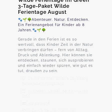
Wilde Ferientage im Green
3-Tage-Paket Wilde
Ferientage August
🐾🌱🌳Abenteuer. Natur. Entdecken.
Ein Ferienangebot für Kinder ab 8
Jahren.🐾🌱🌳
Gerade in den Ferien ist es so
wertvoll, dass Kinder Zeit in der Natur
verbringen dürfen – fern von Alltag,
Druck und Ablenkung. Hier können sie
entdecken, staunen, sich ausprobieren
und einfach wieder spüren, wie gut es
tut, draußen zu sein.
Lauterbacher Straße 16, 08223
Falkenstein/Vogtland
Mittwoch, 12.08., 09:00 - 14:00
Uhr
Ab 59,00 €
Max. 10 TeilnehmerInnen