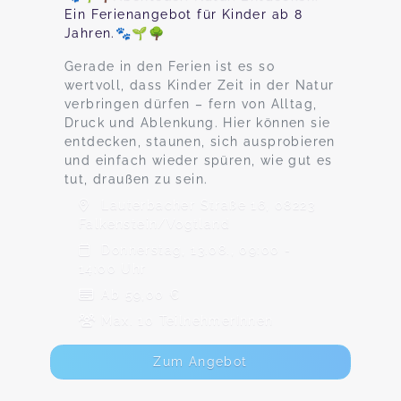
Ein Ferienangebot für Kinder ab 8
Jahren.🐾🌱🌳
Gerade in den Ferien ist es so
wertvoll, dass Kinder Zeit in der Natur
verbringen dürfen – fern von Alltag,
Druck und Ablenkung. Hier können sie
entdecken, staunen, sich ausprobieren
und einfach wieder spüren, wie gut es
tut, draußen zu sein.
Lauterbacher Straße 16, 08223
Falkenstein/Vogtland
Donnerstag, 13.08., 09:00 -
14:00 Uhr
Ab 59,00 €
Max. 10 TeilnehmerInnen
Zum Angebot