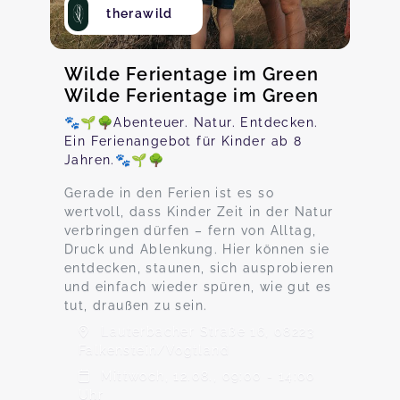
therawild
Wilde Ferientage im Green
Wilde Ferientage im Green
🐾🌱🌳Abenteuer. Natur. Entdecken.
Ein Ferienangebot für Kinder ab 8
Jahren.🐾🌱🌳
Gerade in den Ferien ist es so
wertvoll, dass Kinder Zeit in der Natur
verbringen dürfen – fern von Alltag,
Druck und Ablenkung. Hier können sie
entdecken, staunen, sich ausprobieren
und einfach wieder spüren, wie gut es
tut, draußen zu sein.
Lauterbacher Straße 16, 08223
Falkenstein/Vogtland
Mittwoch, 12.08., 09:00 - 14:00
Uhr