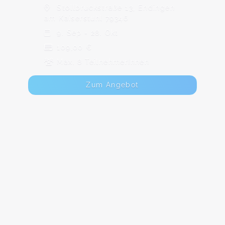
Stollbruckstraße 13, Endingen
am Kaiserstuhl 79346
9. Sep - 28. Okt
109,00 €
Max. 8 TeilnehmerInnen
Zum Angebot