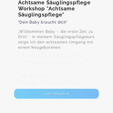
Achtsame Säuglingspflege
Workshop "Achtsame
Säuglingspflege"
"Dein Baby braucht dich"
„Willkommen Baby – die erste Zeit zu
Dritt“ : In meinem Säuglingspflegekurs
zeige ich den achtsamen Umgang mit
einem Neugeborenen:
90518 Altdorf bei Nürnberg
Freitag, 18.09., 16:30 - 19:30
Uhr
Ab 49,00 €
Max. 10 TeilnehmerInnen
Zum Angebot