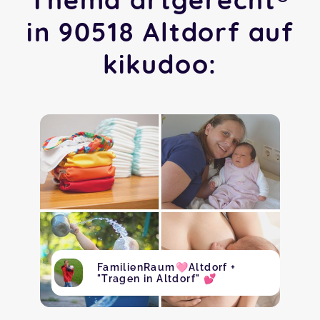
in 90518 Altdorf auf
kikudoo:
FamilienRaum🩷Altdorf +
"Tragen in Altdorf" 💕