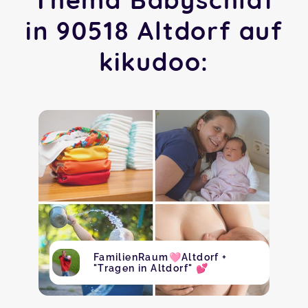
in 90518 Altdorf auf
kikudoo:
FamilienRaum🩷Altdorf +
"Tragen in Altdorf" 💕