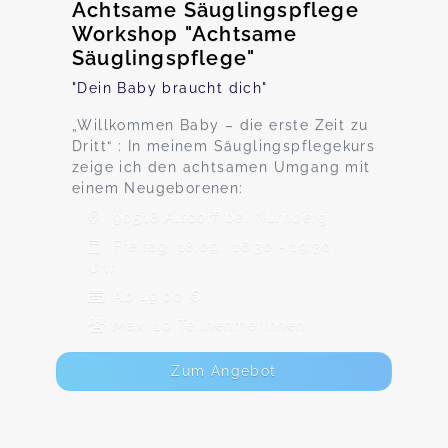
Achtsame Säuglingspflege
Workshop "Achtsame
Säuglingspflege"
"Dein Baby braucht dich"
„Willkommen Baby – die erste Zeit zu
Dritt“ : In meinem Säuglingspflegekurs
zeige ich den achtsamen Umgang mit
einem Neugeborenen:
90518 Altdorf bei Nürnberg
Freitag, 18.09., 16:30 - 19:30
Uhr
Ab 49,00 €
Max. 10 TeilnehmerInnen
Zum Angebot