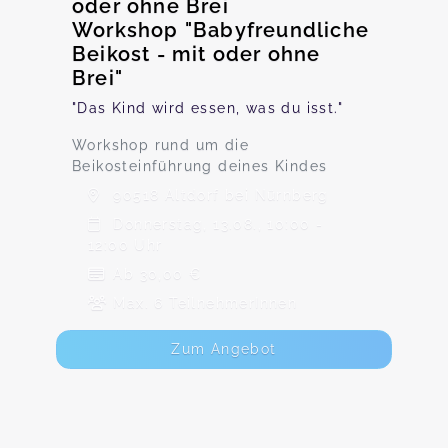
oder ohne Brei
Workshop "Babyfreundliche
Beikost - mit oder ohne
Brei"
"Das Kind wird essen, was du isst."
Workshop rund um die
Beikosteinführung deines Kindes
90518 Altdorf bei Nürnberg
Donnerstag, 13.08., 10:00 -
12:00 Uhr
Ab 30,00 €
Max. 6 TeilnehmerInnen
Zum Angebot