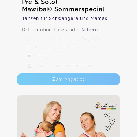
Pre & Solo)
Mawiba® Sommerspecial
Tanzen für Schwangere und Mamas.
Ort: emotion Tanzstudio Achern
Am Stadtgarten, 77855 Achern
6. Aug, 13. Aug und 20. Aug
Ab 15,00 €
Max. 20 TeilnehmerInnen
Zum Angebot