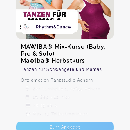
Rhythm&Dance
MAWIBA® Mix-Kurse (Baby,
Pre & Solo)
Mawiba® Herbstkurs
Tanzen für Schwangere und Mamas.
Ort: emotion Tanzstudio Achern
Zur Turnhalle 1, 77855 Achern
17. Sep - 12. Nov
Ab 15,00 €
Max. 15 TeilnehmerInnen
Zum Angebot