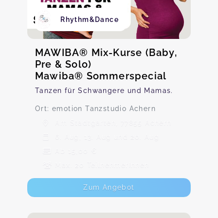
Rhythm&Dance
MAWIBA® Mix-Kurse (Baby,
Pre & Solo)
Mawiba® Sommerspecial
Tanzen für Schwangere und Mamas.
Ort: emotion Tanzstudio Achern
Am Stadtgarten, 77855 Achern
6. Aug, 13. Aug und 20. Aug
Ab 15,00 €
Max. 20 TeilnehmerInnen
Zum Angebot