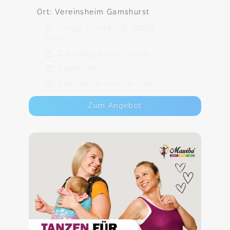
Ort: Vereinsheim Gamshurst
Lange Straße 118, 77855
Achern
Dienstag, 03.03., 01:00
Kostenlos
Max. 20 TeilnehmerInnen
Zum Angebot