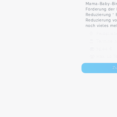
Mama-Baby-Bin
Förderung der
Reduzierung * 
Reduzierung v
noch vieles me
Feldstraße
Termine n
75,00 €
Max. 10 T
Z