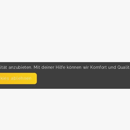
tät anzubieten. Mit deiner Hilfe können wir Komfort und Quali
okies ablehnen
SEITEN