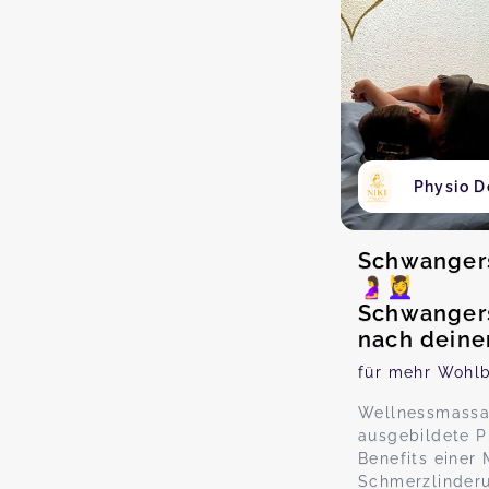
Physio D
Schwanger
🤰💆‍♀️
Schwanger
nach deine
für mehr Wohlb
Wellnessmassa
ausgebildete P
Benefits einer
Schmerzlinderu