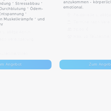
anzukommen - körperlic
dung * Stressabbau *
emotional.
 Durchblutung * Ödem-
Entspannung *
Feldstraße 1, 2883
on Muskelkrämpfe * und
Termine nach Vere
hr
75,00 €
 1, 28832 Achim
Max. 10 Teilnehmer
ach Vereinbarung
eilnehmerInnen
um Angebot
Zum Angeb