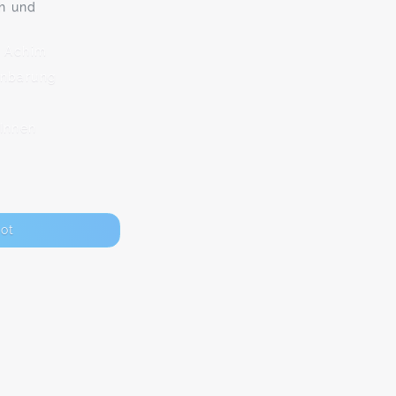
h und
2 Achim
inbarung
Innen
ot