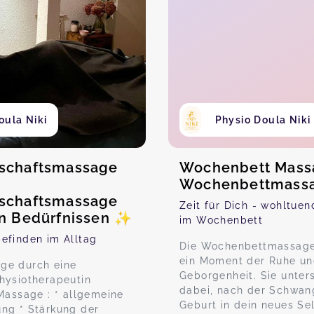
oula Niki
Physio Doula Niki
schaftsmassage
Wochenbett Mass
Wochenbettmass
schaftsmassage
Zeit für Dich - wohltue
n Bedürfnissen ✨
im Wochenbett
efinden im Alltag
Die Wochenbettmassage
ein Moment der Ruhe u
ge durch eine
Geborgenheit. Sie unters
hysiotherapeutin
dabei, nach der Schwan
 Massage : * allgemeine
Geburt in dein neues Se
ng * Stärkung der