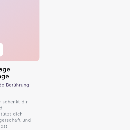
age
age
nde Berührung
 schenkt dir
nd
tützt dich
gerschaft und
lbst